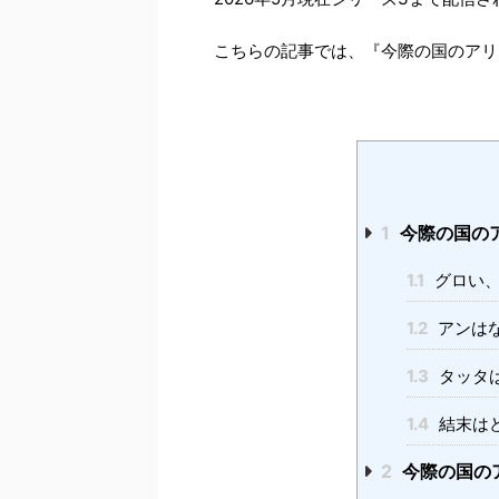
こちらの記事では、『今際の国のアリ
1
今際の国の
1.1
グロい、
1.2
アンは
1.3
タッタ
1.4
結末は
2
今際の国の