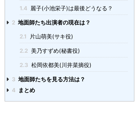
1.4
麗子(小池栄子)は最後どうなる？
2
地面師たち出演者の現在は？
2.1
片山萌美(サキ役)
2.2
美乃すずめ(秘書役)
2.3
松岡依都美(川井菜摘役)
3
地面師たちを見る方法は？
4
まとめ