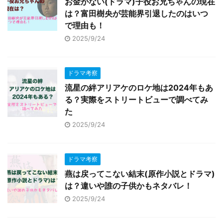
お金がない(ドラマ)子役お兄ちゃんの現在
は？富田樹央が芸能界引退したのはいつ
で理由も！
2025/9/24
ドラマ考察
流星の絆アリアケのロケ地は2024年もあ
る？実際をストリートビューで調べてみ
た
2025/9/24
ドラマ考察
燕は戻ってこない結末(原作小説とドラマ)
は？違いや誰の子供かもネタバレ！
2025/9/24