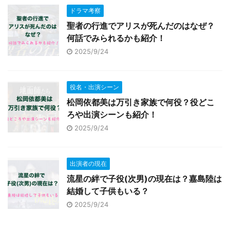
ドラマ考察
聖者の行進でアリスが死んだのはなぜ？
何話でみられるかも紹介！
2025/9/24
役名・出演シーン
松岡依都美は万引き家族で何役？役どこ
ろや出演シーンも紹介！
2025/9/24
出演者の現在
流星の絆で子役(次男)の現在は？嘉島陸は
結婚して子供もいる？
2025/9/24