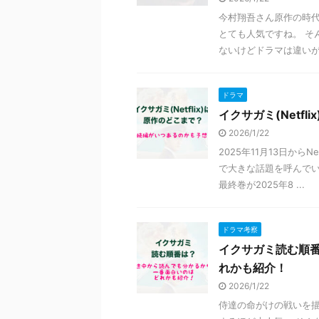
今村翔吾さん原作の時代小
とても人気ですね。 そ
ないけどドラマは違いがあ
ドラマ
イクサガミ(Netf
2026/1/22
2025年11月13日から
で大きな話題を呼んでい
最終巻が2025年8 ...
ドラマ考察
イクサガミ読む順
れかも紹介！
2026/1/22
侍達の命がけの戦いを