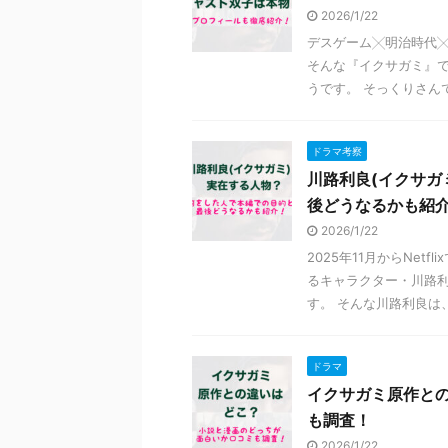
2026/1/22
デスゲーム╳明治時代╳
そんな『イクサガミ』
うです。 そっくりさんでは
ドラマ考察
川路利良(イクサガ
後どうなるかも紹
2026/1/22
2025年11月からNe
るキャラクター・川路利
す。 そんな川路利良は、 
ドラマ
イクサガミ原作と
も調査！
2026/1/22