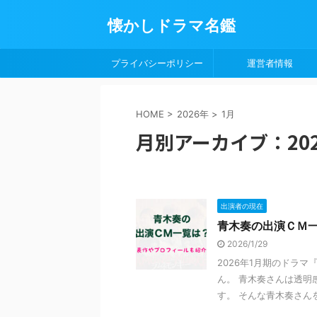
懐かしドラマ名鑑
プライバシーポリシー
運営者情報
HOME
>
2026年
>
1月
月別アーカイブ：202
出演者の現在
青木奏の出演ＣＭ
2026/1/29
2026年1月期のドラ
ん。 青木奏さんは透明
す。 そんな青木奏さんを