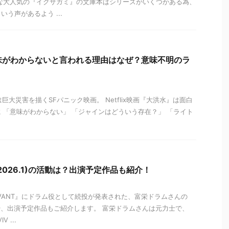
な大人気の『イクサガミ』の文庫本はシリーズがいくつかある為、
う声があるよう ...
x)意味がわからないと言われる理由はなぜ？意味不明のラ
』は巨大災害を描くSFパニック映画。 Netflix映画『大洪水』は面白
 「意味がわからない」 「ジャインはどういう存在？」 「ライト
026.1)の活動は？出演予定作品も紹介！
VIVANT』にドラム役として続投が発表された、富栄ドラムさんの
動や、出演予定作品もご紹介します。 富栄ドラムさんは元力士で、
 ...