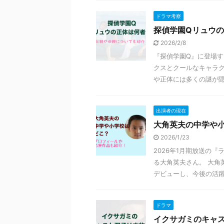
ドラマ考察
探偵学園Qリュウ
2026/2/8
『探偵学園Q』に登場
クスとクールなキャラク
や正体には多くの謎が隠さ
出演者の現在
大角英夫の中学や
2026/1/23
2026年1月期放送の
る大角英夫さん。 大角
デビューし、今後の活躍が
ドラマ
イクサガミのキャ