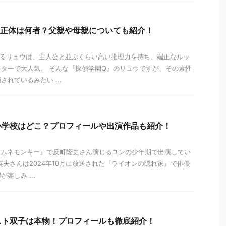
の正体は何者？父親や母親についても紹介！
するリュウは、主人公と並ぶくらい高い推理力を持ち、端正なルッ
ターで大人気。 そんな『探偵学園Q』のリュウですが、その素性
れているみたい ...
小学校はどこ？プロフィールや出演作品も紹介！
『ラムネモンキー』で反町隆史さん演じるユンの少年期で出演してい
英夫さんは2024年10月に放送された『ライオンの隠れ家』で俳優
楽しみ ...
スト双子は本物！プロフィールも徹底紹介！