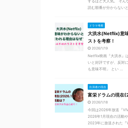
するほど大人気。 そん
読む順番が分からないとい
ドラマ考察
大洪水(Netfli
ストを考察！
2026/1/19
Netflix映画『大洪水
いと好評ですが、反対に
も意味不明」 とい ...
出演者の現在
富栄ドラムの現在(2
2026/1/18
今回は2026年放送『
2026年1月現在の活
2023年に放送された『VIV