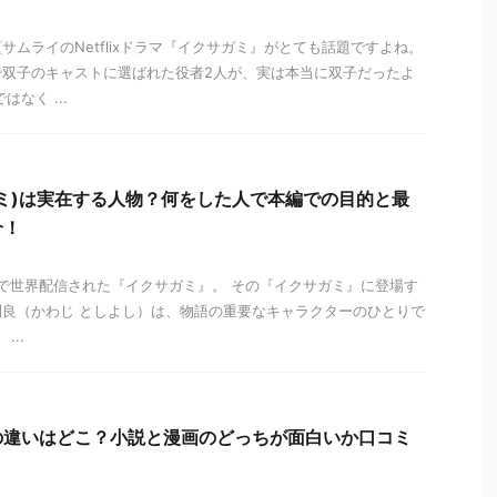
サムライのNetflixドラマ『イクサガミ』がとても話題ですよね。
で双子のキャストに選ばれた役者2人が、実は本当に双子だったよ
なく ...
ミ)は実在する人物？何をした人で本編での目的と最
介！
tflixで世界配信された『イクサガミ』。 その『イクサガミ』に登場す
良（かわじ としよし）は、物語の重要なキャラクターのひとりで
...
の違いはどこ？小説と漫画のどっちが面白いか口コミ