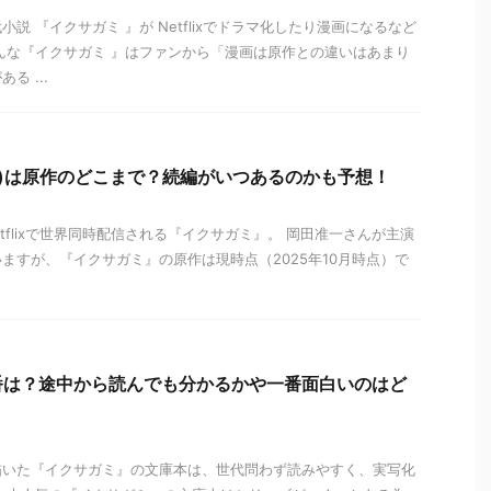
説 『イクサガミ 』が Netflixでドラマ化したり漫画になるなど
んな『イクサガミ 』はファンから「漫画は原作との違いはあまり
る ...
lix)は原作のどこまで？続編がいつあるのかも予想！
Netflixで世界同時配信される『イクサガミ』。 岡田准一さんが主演
ますが、『イクサガミ』の原作は現時点（2025年10月時点）で
番は？途中から読んでも分かるかや一番面白いのはど
描いた『イクサガミ』の文庫本は、世代問わず読みやすく、実写化