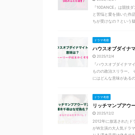
『10DANCE』は競
と苦悩と愛を描いた作品
ちが受けなの？という疑問
ドラマ考察
ハウスオブダイナ
2025/12/4
『ハウスオブダイナマイ
ものの政治スリラー。 
にはどんな意味があるので
ドラマ考察
リッチマンプアウ
2025/12/2
2012年に放送された
がW主演の大人気ドラマ