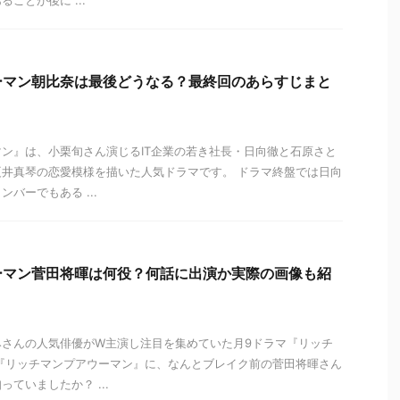
ことが後に ...
ーマン朝比奈は最後どうなる？最終回のあらすじまと
ン』は、小栗旬さん演じるIT企業の若き社長・日向徹と石原さと
井真琴の恋愛模様を描いた人気ドラマです。 ドラマ終盤では日向
バーでもある ...
ーマン菅田将暉は何役？何話に出演か実際の画像も紹
みさんの人気俳優がW主演し注目を集めていた月9ドラマ『リッチ
『リッチマンプアウーマン』に、なんとブレイク前の菅田将暉さん
ていましたか？ ...