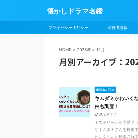
懐かしドラマ名鑑
プライバシーポリシー
運営者情報
HOME
>
2025年
>
12月
月別アーカイブ：202
出演者の現在
キムダミかわいくな
由も調査！
2026/1/17
ミステリーから恋愛ドラ
なキムダミさんを検索す
わいくないと検索されてし