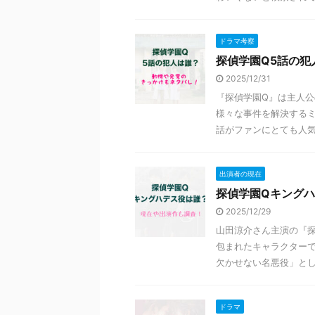
ドラマ考察
探偵学園Q5話の
2025/12/31
『探偵学園Q』は主人
様々な事件を解決するミ
話がファンにとても人気が
出演者の現在
探偵学園Qキング
2025/12/29
山田涼介さん主演の『探
包まれたキャラクター
欠かせない名悪役」として
ドラマ