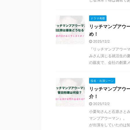
じる澤木千尋は偽名である
ドラマ考察
リッチマンプアウ
め！
2025/12/2
『リッチマンプアウーマ
みさん演じる就活生の夏
の親友で、会社の創業メン
役名・出演シーン
リッチマンプアウ
介！
2025/12/2
小栗旬さんと石原さと
マンプアウーマン』。 
が出演をしていたのは知っ