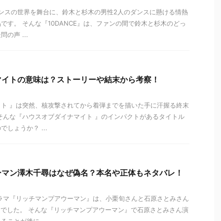
技ダンスの世界を舞台に、鈴木と杉木の男性2人のダンスに懸ける情熱
です。 そんな『10DANCE』は、ファンの間で鈴木と杉木のどっ
の声 ...
マイトの意味は？ストーリーや結末から考察！
ト 』は突然、核攻撃されてから着弾までを描いた手に汗握る終末
そんな『ハウスオブダイナマイト 』のインパクトがあるタイトル
しょうか？ ...
ーマン澤木千尋はなぜ偽名？本名や正体もネタバレ！
ドラマ『リッチマンプアウーマン』は、小栗旬さんと石原さとみさん
でした。 そんな『リッチマンプアウーマン』で石原さとみさん演