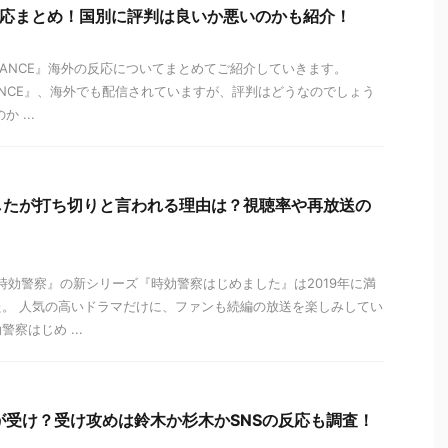
の反応まとめ！国別に評判は良いか悪いのかも紹介！
DANCE』海外の反応についてまとめてご紹介していきます。
10DANCE』、海外でも配信されていますが、評判はどうなのでしょう
 ...
したが打ち切りと言われる理由は？視聴率や再放送の
『時効警察』の新シリーズ『時効警察はじめました』は2019年に満
。 人気の高いドラマだけに、ファンも続編の放送を楽しみしてい
察はじめ ...
っちが受け？受け攻めは鈴木か杉木かSNSの反応も調査！