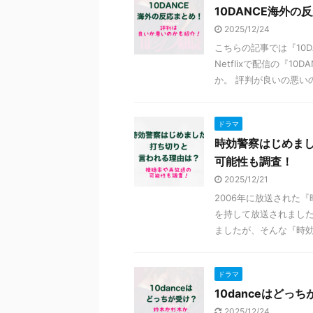
10DANCE海外
2025/12/24
こちらの記事では『10
Netflixで配信の『
か。 評判が良いの悪いのか
ドラマ
時効警察はじめま
可能性も調査！
2025/12/21
2006年に放送された
を持して放送されました
ましたが、そんな『時効警
ドラマ
10danceはど
2025/12/24