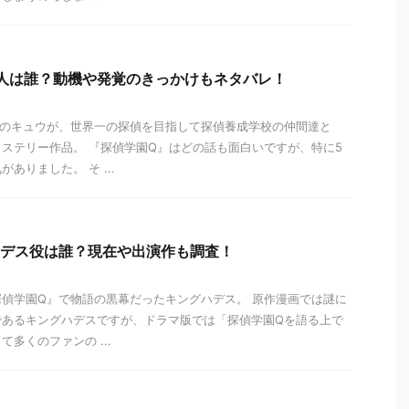
犯人は誰？動機や発覚のきっかけもネタバレ！
公のキュウが、世界一の探偵を目指して探偵養成学校の仲間達と
ステリー作品。 『探偵学園Q』はどの話も面白いですが、特に5
ありました。 そ ...
ハデス役は誰？現在や出演作も調査！
偵学園Q』で物語の黒幕だったキングハデス。 原作漫画では謎に
であるキングハデスですが、ドラマ版では「探偵学園Qを語る上で
多くのファンの ...