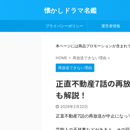
懐かしドラマ名鑑
プライバシーポリシー
運営者情報
本ページには商品プロモーションが含まれ
HOME
>
再放送できない理由
>
再放送できない理由
正直不動産7話の再
も解説！
2026年2月22日
正直不動産7話の再放送が中止になっ
芸能人の不祥事などがあると、その回