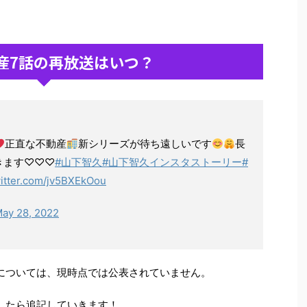
産7話の再放送はいつ？
正直な不動産
新シリーズが待ち遠しいです
長
きます♡♡♡
#山下智久
#山下智久インスタストーリー
#
witter.com/jv5BXEkOou
ay 28, 2022
については、現時点では公表されていません。
したら追記していきます！