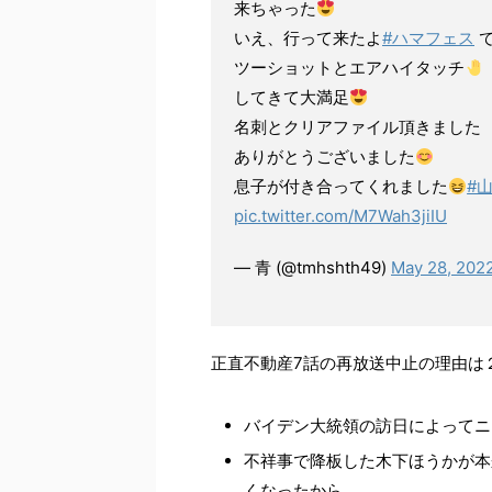
来ちゃった
いえ、行って来たよ
#ハマフェス
で
ツーショットとエアハイタッチ
してきて大満足
名刺とクリアファイル頂きました
ありがとうございました
息子が付き合ってくれました
#
pic.twitter.com/M7Wah3jiIU
— 青 (@tmhshth49)
May 28, 202
正直不動産7話の再放送中止の理由は
バイデン大統領の訪日によってニ
不祥事で降板した木下ほうかが本
くなったから