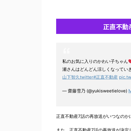
正直不動
私のお気に入りのかわい子ちゃん
瀬さんはどんどん涼しくなってい
山下智久twitter
#正直不動産
pic.t
— 齋藤雪乃 (@yukisweetielove)
M
正直不動産7話の再放送がいつなのか
また、正直不動産7話の再放送が決定