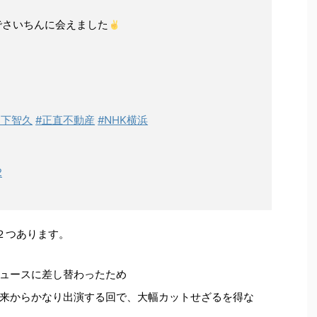
さいちんに会えました
山下智久
#正直不動産
#NHK横浜
2
２つあります。
ュースに差し替わったため
来からかなり出演する回で、大幅カットせざるを得な