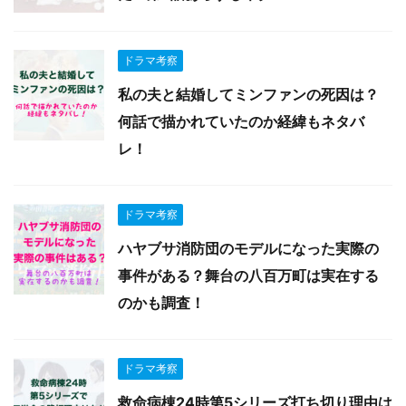
ドラマ考察
私の夫と結婚してミンファンの死因は？
何話で描かれていたのか経緯もネタバ
レ！
ドラマ考察
ハヤブサ消防団のモデルになった実際の
事件がある？舞台の八百万町は実在する
のかも調査！
ドラマ考察
救命病棟24時第5シリーズ打ち切り理由は