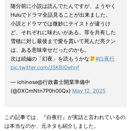
随分前に小説は読んでたんですが、ようやく
Huluでドラマ全話見ることが出来ました。
小説とドラマでは微妙にテイストが違うけ
ど、それぞれに味わいがある。罪を共有した
雪穂に対し最後まで愛を貫いて死んだ亮クン
は、ある意味幸せだったのかも。
次は続編の「幻夜」を読もうかな
#白夜行
pic.twitter.com/JSKBiOehnf
— ichinose@行政書士開業準備中
(@DXCmNtn7P0h00Qx)
May 12, 2025
この記事では、『白夜行』が実話と言われているの
は本当なのか、元ネタも紹介しました。