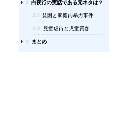
2
白夜行の実話である元ネタは？
2.1
貧困と家庭内暴力事件
2.2
児童虐待と児童買春
3
まとめ