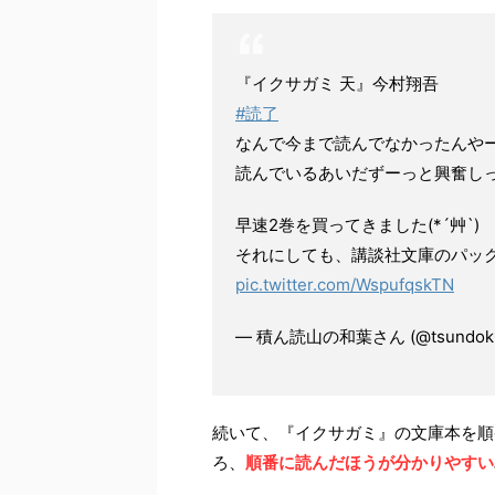
『イクサガミ 天』今村翔吾
#読了
なんで今まで読んでなかったんや
読んでいるあいだずーっと興奮しっぱ
早速2巻を買ってきました(*´艸`)
それにしても、講談社文庫のパッ
pic.twitter.com/WspufqskTN
— 積ん読山の和葉さん (@tsundoku
続いて、『イクサガミ』の文庫本を順
ろ、
順番に読んだほうが分かりやすい