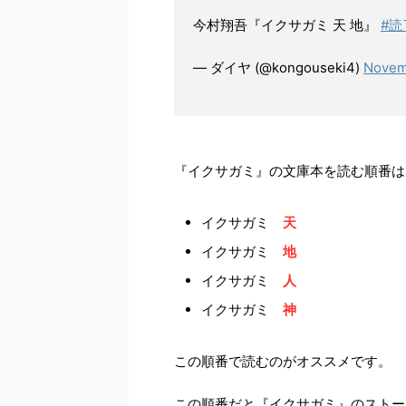
今村翔吾『イクサガミ 天 地』
#読
— ダイヤ (@kongouseki4)
Novem
『イクサガミ』の文庫本を読む順番は
イクサガミ
天
イクサガミ
地
イクサガミ
人
イクサガミ
神
この順番で読むのがオススメです。
この順番だと『イクサガミ』のストー