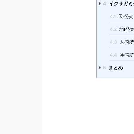
4
イクサガミ
4.1
天(発売日
4.2
地(発売
4.3
人(発売
4.4
神(発売
5
まとめ