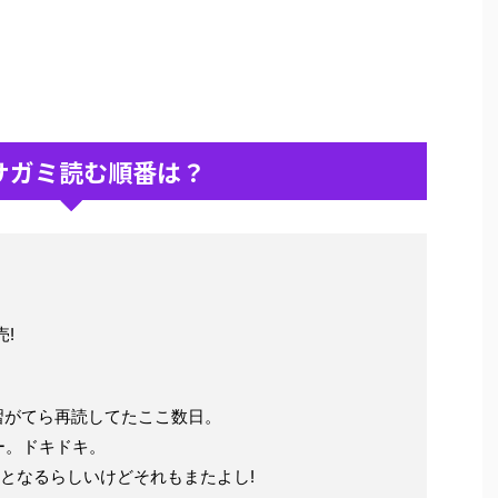
サガミ読む順番は？
!
復習がてら再読してたここ数日。
ー。ドキドキ。
となるらしいけどそれもまたよし!