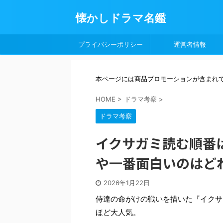
懐かしドラマ名鑑
プライバシーポリシー
運営者情報
本ページには商品プロモーションが含まれ
HOME
>
ドラマ考察
>
ドラマ考察
イクサガミ読む順番
や一番面白いのはど
2026年1月22日
侍達の命がけの戦いを描いた『イクサ
ほど大人気。