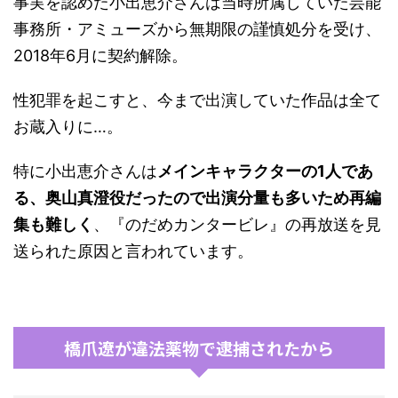
事実を認めた小出恵介さんは当時所属していた芸能
事務所・アミューズから無期限の謹慎処分を受け、
2018年6月に契約解除。
性犯罪を起こすと、今まで出演していた作品は全て
お蔵入りに…。
特に小出恵介さんは
メインキャラクターの1人であ
る、奥山真澄役だったので出演分量も多いため再編
集も難しく
、『のだめカンタービレ』の再放送を見
送られた原因と言われています。
橋爪遼が違法薬物で逮捕されたから