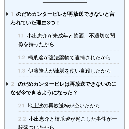
1
のだめカンタービレが再放送できないと言
われていた理由3つ！
1.1
小出恵介が未成年と飲酒、不適切な関
係を持ったから
1.2
橋爪遼が違法薬物で逮捕されたから
1.3
伊藤隆大が練炭を使い自殺したから
2
のだめカンタービレは再放送できないのに
なぜ今できるようになった？
2.1
地上波の再放送枠が空いたから
2.2
小出恵介と橋爪遼が起こした事件が一
段落ついたから