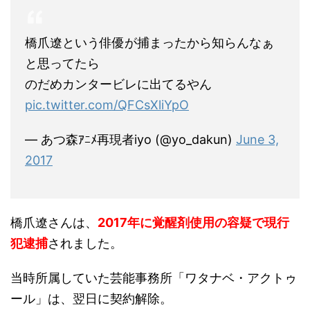
橋爪遼という俳優が捕まったから知らんなぁ
と思ってたら
のだめカンタービレに出てるやん
pic.twitter.com/QFCsXliYpO
— あつ森ｱﾆﾒ再現者iyo (@yo_dakun)
June 3,
2017
橋爪遼さんは、
2017年に覚醒剤使用の容疑で現行
犯逮捕
されました。
当時所属していた芸能事務所「ワタナベ・アクトゥ
ール」は、翌日に契約解除。