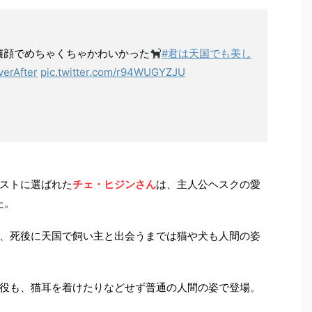
猫顔でめちゃくちゃかわいかった
#君は天国でも美し
erAfter
pic.twitter.com/r94WUGYZJU
ストに選ばれた
チェ・ヒジンさん
は、主人公ヘスクの愛
た。
、死後に天国で飼い主と出会うまでは猫や犬も人間の姿
役も、猫耳を着けたりなどせず普通の人間の姿で登場。